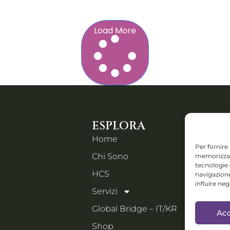
Load More
ESPLORA
CONTA
Home
Piazza IV
Per fornire
Chi Sono
memorizzare
Orzinuovi
tecnologie
Email:
HCS
navigazione
holistic
influire ne
Servizi
Collabs: D
Global Bridge – IT/KR
Acc
progetti i
Shop
festival e 