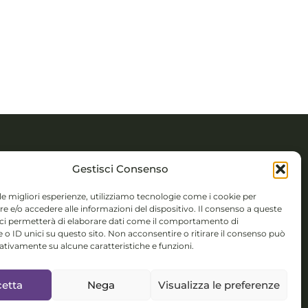
TTI
Gestisci Consenso
 Novembre 5,
 le migliori esperienze, utilizziamo tecnologie come i cookie per
 e/o accedere alle informazioni del dispositivo. Il consenso a queste
 (BS)
 ci permetterà di elaborare dati come il comportamento di
 o ID unici su questo sito. Non acconsentire o ritirare il consenso può
colorsystem@gmail.com
gativamente su alcune caratteristiche e funzioni.
isponibile per
etta
Nega
Visualizza le preferenze
nterculturali,
talent