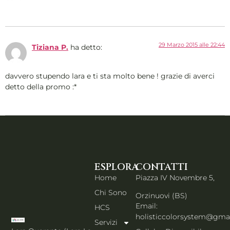
29 Marzo 2015 alle 22:44
Tiziana P.
ha detto:
davvero stupendo lara e ti sta molto bene ! grazie di averci
detto della promo :*
ESPLORA
CONTATTI
Home
Piazza IV Novembre 5,
Chi Sono
Orzinuovi (BS)
Email:
HCS
holisticcolorsystem@gma
Servizi