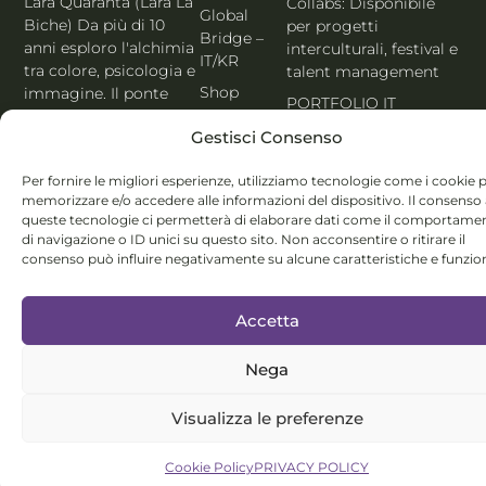
Lara Quaranta (Lara La
Collabs: Disponibile
Global
Biche) Da più di 10
per progetti
Bridge –
anni esploro l'alchimia
interculturali, festival e
IT/KR
tra colore, psicologia e
talent management
Shop
immagine. Il ponte
PORTFOLIO IT
che unisce l'estetica di
Blog
Gestisci Consenso
Seoul al cuore
Contatti
dell'Italia. Esperta
Per fornire le migliori esperienze, utilizziamo tecnologie come i cookie 
MBTI, Enneagramma &
Italiano
memorizzare e/o accedere alle informazioni del dispositivo. Il consenso
Holistic Color
queste tecnologie ci permetterà di elaborare dati come il comportame
System®.
di navigazione o ID unici su questo sito. Non acconsentire o ritirare il
consenso può influire negativamente su alcune caratteristiche e funzion
Accetta
Nega
© Lara Quaranta | P.IVA 03960300980 | 2026 All Rights
Reserved
Visualizza le preferenze
Cookie Policy
PRIVACY POLICY