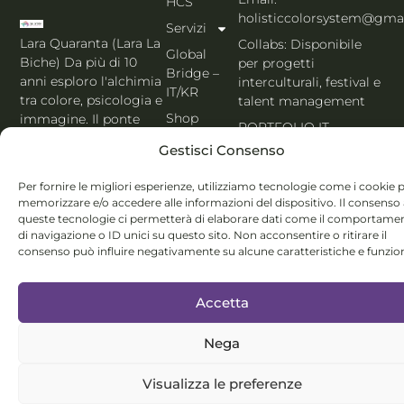
HCS
holisticcolorsystem@gma
Servizi
Lara Quaranta (Lara La
Collabs: Disponibile
Global
Biche) Da più di 10
per progetti
Bridge –
anni esploro l'alchimia
interculturali, festival e
IT/KR
tra colore, psicologia e
talent management
Shop
immagine. Il ponte
PORTFOLIO IT
che unisce l'estetica di
Blog
Gestisci Consenso
Seoul al cuore
Contatti
dell'Italia. Esperta
Per fornire le migliori esperienze, utilizziamo tecnologie come i cookie 
MBTI, Enneagramma &
Italiano
memorizzare e/o accedere alle informazioni del dispositivo. Il consenso
Holistic Color
queste tecnologie ci permetterà di elaborare dati come il comportame
System®.
di navigazione o ID unici su questo sito. Non acconsentire o ritirare il
consenso può influire negativamente su alcune caratteristiche e funzion
Accetta
Nega
© Lara Quaranta | P.IVA 03960300980 | 2026 All Rights
Reserved
Visualizza le preferenze