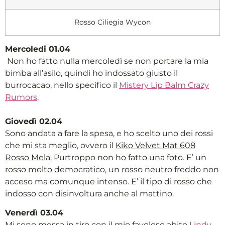
Rosso Ciliegia Wycon
Mercoledi 01.04
Non ho fatto nulla mercoledì se non portare la mia
bimba all’asilo, quindi ho indossato giusto il
burrocacao, nello specifico il
Mistery Lip Balm Crazy
Rumors
.
Giovedì 02.04
Sono andata a fare la spesa, e ho scelto uno dei rossi
che mi sta meglio, ovvero il
Kiko Velvet Mat 608
Rosso Mela.
Purtroppo non ho fatto una foto. E’ un
rosso molto democratico, un rosso neutro freddo non
acceso ma comunque intenso. E’ il tipo di rosso che
indosso con disinvoltura anche al mattino.
Venerdì 03.04
Mi sono messa in tiro con il mio favoloso abito
Lindy