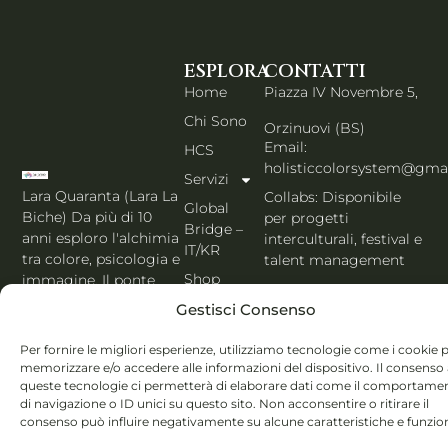
ESPLORA
CONTATTI
Home
Piazza IV Novembre 5,
Chi Sono
Orzinuovi (BS)
Email:
HCS
holisticcolorsystem@gma
Servizi
Lara Quaranta (Lara La
Collabs: Disponibile
Global
Biche) Da più di 10
per progetti
Bridge –
anni esploro l'alchimia
interculturali, festival e
IT/KR
tra colore, psicologia e
talent management
Shop
immagine. Il ponte
PORTFOLIO IT
che unisce l'estetica di
Blog
Gestisci Consenso
Seoul al cuore
Contatti
dell'Italia. Esperta
Per fornire le migliori esperienze, utilizziamo tecnologie come i cookie 
MBTI, Enneagramma &
Italiano
memorizzare e/o accedere alle informazioni del dispositivo. Il consenso
Holistic Color
queste tecnologie ci permetterà di elaborare dati come il comportame
di navigazione o ID unici su questo sito. Non acconsentire o ritirare il
System®.
consenso può influire negativamente su alcune caratteristiche e funzion