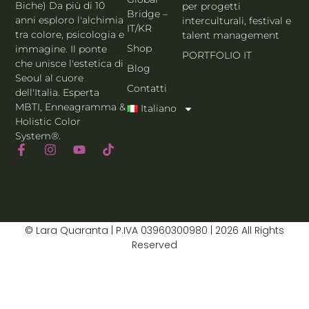
Biche) Da più di 10
per progetti
Bridge –
anni esploro l'alchimia
interculturali, festival e
IT/KR
tra colore, psicologia e
talent management
Shop
immagine. Il ponte
PORTFOLIO IT
che unisce l'estetica di
Blog
Seoul al cuore
Contatti
dell'Italia. Esperta
MBTI, Enneagramma &
Italiano
Holistic Color
System®.
© Lara Quaranta | P.IVA 03960300980 | 2026 All Rights
Reserved