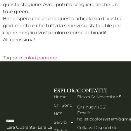
questa stagione. Avrei potuto scegliere anche un
true green.
Bene, spero che anche questo articolo sia di vostro
gradimento e che tutta la serie vi sia stata utile per
capire meglio i vostri colori e come abbinarli!
Alla prossima!
Taggato
colori pantone
ESPLORA
CONTATTI
Home
Piazza IV Novembre 5,
Chi Sono
Orzinuovi (BS)
Email:
HCS
holisticcolorsystem@gma
Servizi
Lara Quaranta (Lara La
Collabs: Disponibile
Global