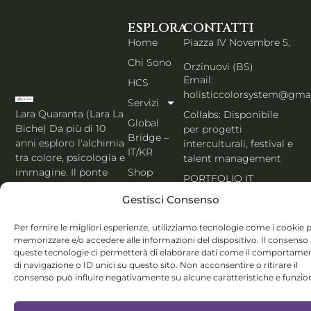
ESPLORA
CONTATTI
Home
Piazza IV Novembre 5,
Chi Sono
Orzinuovi (BS)
Email:
HCS
holisticcolorsystem@gma
Servizi
Lara Quaranta (Lara La
Collabs: Disponibile
Global
Biche) Da più di 10
per progetti
Bridge –
anni esploro l'alchimia
interculturali, festival e
IT/KR
tra colore, psicologia e
talent management
Shop
immagine. Il ponte
PORTFOLIO IT
che unisce l'estetica di
Blog
Gestisci Consenso
Seoul al cuore
Contatti
dell'Italia. Esperta
Per fornire le migliori esperienze, utilizziamo tecnologie come i cookie 
MBTI, Enneagramma &
Italiano
memorizzare e/o accedere alle informazioni del dispositivo. Il consenso
Holistic Color
queste tecnologie ci permetterà di elaborare dati come il comportame
System®.
di navigazione o ID unici su questo sito. Non acconsentire o ritirare il
consenso può influire negativamente su alcune caratteristiche e funzion