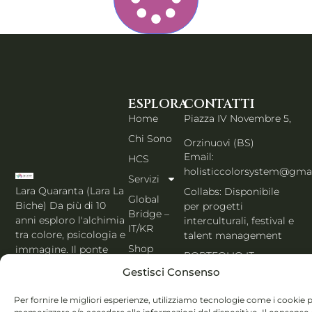
ESPLORA
CONTATTI
Home
Piazza IV Novembre 5,
Chi Sono
Orzinuovi (BS)
Email:
HCS
holisticcolorsystem@gma
Servizi
Lara Quaranta (Lara La
Collabs: Disponibile
Global
Biche) Da più di 10
per progetti
Bridge –
anni esploro l'alchimia
interculturali, festival e
IT/KR
tra colore, psicologia e
talent management
Shop
immagine. Il ponte
PORTFOLIO IT
che unisce l'estetica di
Blog
Gestisci Consenso
Seoul al cuore
Contatti
dell'Italia. Esperta
Per fornire le migliori esperienze, utilizziamo tecnologie come i cookie 
MBTI, Enneagramma &
Italiano