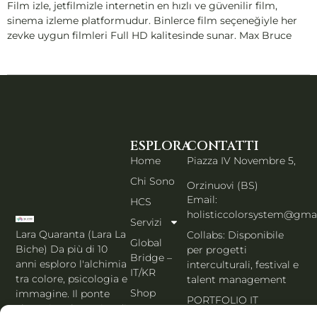
Film izle, jetfilmizle internetin en hızlı ve güvenilir film,
sinema izleme platformudur. Binlerce film seçeneğiyle her
zevke uygun filmleri Full HD kalitesinde sunar. Max Bruce
ESPLORA
CONTATTI
Home
Piazza IV Novembre 5,
Chi Sono
Orzinuovi (BS)
Email:
HCS
holisticcolorsystem@gma
Servizi
Lara Quaranta (Lara La
Collabs: Disponibile
Global
Biche) Da più di 10
per progetti
Bridge –
anni esploro l'alchimia
interculturali, festival e
IT/KR
tra colore, psicologia e
talent management
Shop
immagine. Il ponte
PORTFOLIO IT
che unisce l'estetica di
Blog