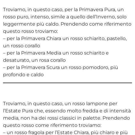
content/themes/clorochina-italiaq.html
Troviamo, in questo caso, per la Primavera Pura, un
https://www.armocromia.eu/wp-
rosso puro, intenso, simile a quello dell’Inverno, solo
content/themes/plaquenil-italiaq.html
leggermente più caldo. Prendendo come riferimento
https://www.armocromia.eu/wp-
questo rosso troviamo:
content/themes/kaletra-italiaq.html
– per la Primavera Chiara un rosso schiarito, pastello,
https://www.armocromia.eu/wp-
un rosso corallo
content/themes/tocilizumab-italiaq.html
– per la Primavera Media un rosso schiarito e
desaturato, un rosa corallo
– per la Primavera Scura un rosso pomodoro, più
profondo e caldo
Troviamo, in questo caso, un rosso lampone per
l’Estate Pura che, essendo molto fredda e di intensità
media, non ha dei rossi classici in palette. Prendendo
questo rosso come riferimento troviamo:
– un rosso fragola per l’Estate Chiara, più chiaro e più