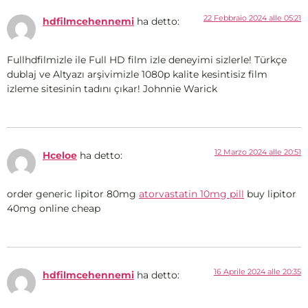
22 Febbraio 2024 alle 05:21
hdfilmcehennemi
ha detto:
Fullhdfilmizle ile Full HD film izle deneyimi sizlerle! Türkçe
dublaj ve Altyazı arşivimizle 1080p kalite kesintisiz film
izleme sitesinin tadını çıkar! Johnnie Warick
12 Marzo 2024 alle 20:51
Hceloe
ha detto:
order generic lipitor 80mg
atorvastatin 10mg pill
buy lipitor
40mg online cheap
16 Aprile 2024 alle 20:35
hdfilmcehennemi
ha detto: