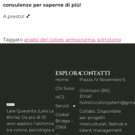
consulenze per saperne di più!
A presto! 💕
Taggato
analisi del colore
,
armocromia
,
sottotono
ESPLORA
CONTATTI
Home
Piazza IV Novembre 5,
Chi Sono
Orzinuovi (BS)
Email:
HCS
holisticcolorsystem@gma
Servizi
Lara Quaranta (Lara La
Collabs: Disponibile
Global
Biche) Da più di 10
per progetti
Bridge –
anni esploro l'alchimia
interculturali, festival e
IT/KR
tra colore, psicologia e
talent management