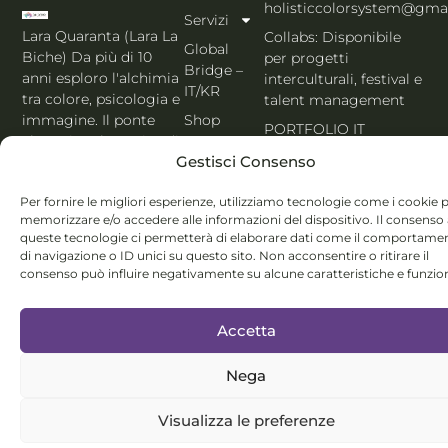
holisticcolorsystem@gma
Servizi
Lara Quaranta (Lara La
Collabs: Disponibile
Global
Biche) Da più di 10
per progetti
Bridge –
anni esploro l'alchimia
interculturali, festival e
IT/KR
tra colore, psicologia e
talent management
Shop
immagine. Il ponte
PORTFOLIO IT
che unisce l'estetica di
Blog
Gestisci Consenso
Seoul al cuore
Contatti
dell'Italia. Esperta
Per fornire le migliori esperienze, utilizziamo tecnologie come i cookie 
MBTI, Enneagramma &
Italiano
memorizzare e/o accedere alle informazioni del dispositivo. Il consenso
Holistic Color
queste tecnologie ci permetterà di elaborare dati come il comportame
System®.
di navigazione o ID unici su questo sito. Non acconsentire o ritirare il
consenso può influire negativamente su alcune caratteristiche e funzion
Accetta
Nega
© Lara Quaranta | P.IVA 03960300980 | 2026 All Rights
Reserved
Visualizza le preferenze