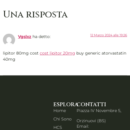
Una risposta
12 Marzo 2024 alle 19:26
Vgslxz
ha detto:
lipitor 80mg cost
cost lipitor 20mg
buy generic atorvastatin
40mg
ESPLORA
CONTATTI
Home
Piazza IV Novembre 5,
Chi Sono
Orzinuovi (BS)
Email:
HCS