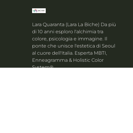
Lara Quaranta (Lara La Biche) Da più
di 10 anni esploro l'alchimia tra
colore, psicologia e immagine. Il
ponte che unisce l'estetica di Seoul
al cuore dell'Italia. Esperta MBTI,
Enneagramma & Holistic Color
System®.
© 