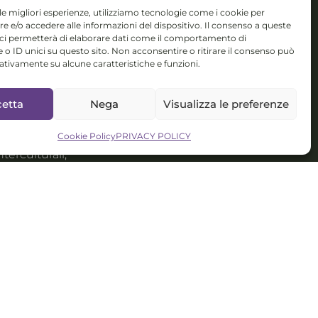
 le migliori esperienze, utilizziamo tecnologie come i cookie per
TTI
 e/o accedere alle informazioni del dispositivo. Il consenso a queste
 ci permetterà di elaborare dati come il comportamento di
 Novembre 5,
 o ID unici su questo sito. Non acconsentire o ritirare il consenso può
gativamente su alcune caratteristiche e funzioni.
 (BS)
etta
Nega
Visualizza le preferenze
colorsystem@gmail.com
isponibile per
Cookie Policy
PRIVACY POLICY
nterculturali,
talent
ment
O IT
ved