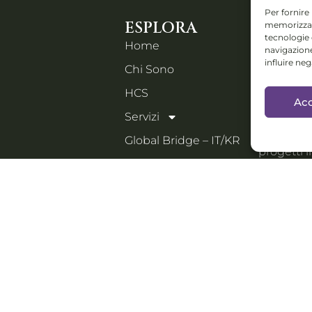
Per fornire
ESPLORA
CONTA
memorizzare
tecnologie
Home
Piazza IV
navigazione
influire ne
Chi Sono
Orzinuovi
Email:
HCS
Acc
holistic
Servizi
Collabs: D
Global Bridge – IT/KR
progetti i
Shop
festival e 
manage
Blog
Contatti
PORTFOLI
Italiano
Lara Quaranta | P.IVA 03960300980 | 2026 All Rights Reser