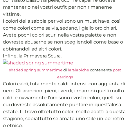
contrasto basso tra pelle, occhi e capelli e dovete
mantenerlo nei vostri outfit per non rimanerne
vittime.
I colori della sabbia per voi sono un must have, così
come colori come salvia, sedano, i giallo oro chiari.
Avete pochi colori scuri nella vostra palette e non
dovreste abusarne se non scegliendoli come base o
abbinandoli ad altri colori.
Infine, la Primavera Scura.
shaded spring summertime
di
laralabiche
contenente
post
earrings
Colori caldi, totalmente caldi, intensi, con aggiunta di
nero. Gli arancioni pieni, i verdi, i marroni quelli molto
caldi e ovviamente l’oro sono i vostri colori, quelli su
cui dovreste assolutamente puntare in quest’afosa
estate. Li trovo oltretutto colori molto adatti a questa
stagione, soprattutto se amate uno stile un po’ retrò
o etnico.