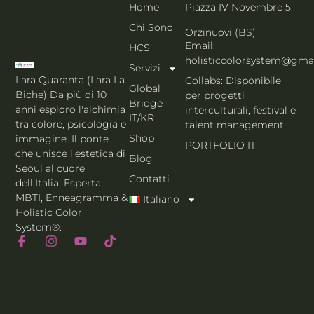
Home
Piazza IV Novembre 5,
Chi Sono
Orzinuovi (BS)
Email:
HCS
holisticcolorsystem@gma
Servizi
Lara Quaranta (Lara La
Collabs: Disponibile
Global
Biche) Da più di 10
per progetti
Bridge –
anni esploro l'alchimia
interculturali, festival e
IT/KR
tra colore, psicologia e
talent management
Shop
immagine. Il ponte
PORTFOLIO IT
che unisce l'estetica di
Blog
Seoul al cuore
Contatti
dell'Italia. Esperta
MBTI, Enneagramma &
Italiano
Holistic Color
System®.