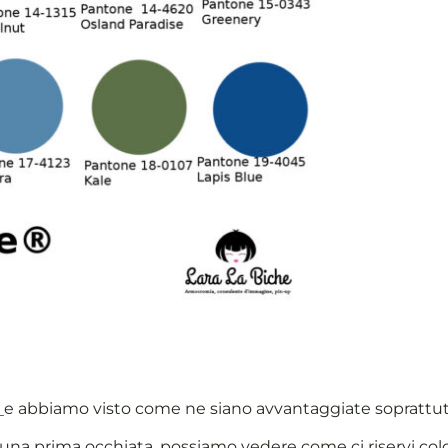
e
e abbiamo visto come ne siano avvantaggiate soprattutto 
una prima occhiata, possiamo vedere come ci riservi color