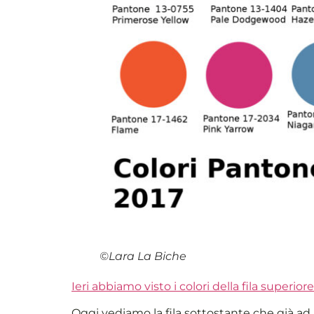
©Lara La Biche
Ieri abbiamo visto i colori della fila superior
Oggi vediamo la fila sottostante che già ad 