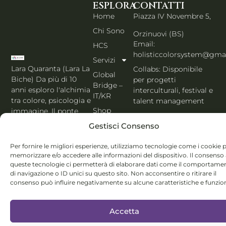
ESPLORA
CONTATTI
Home
Piazza IV Novembre 5,
Chi Sono
Orzinuovi (BS)
Email:
HCS
holisticcolorsystem@gma
Servizi
Lara Quaranta (Lara La
Collabs: Disponibile
Global
Biche) Da più di 10
per progetti
Bridge –
anni esploro l'alchimia
interculturali, festival e
IT/KR
tra colore, psicologia e
talent management
Shop
immagine. Il ponte
PORTFOLIO IT
che unisce l'estetica di
Blog
Gestisci Consenso
Seoul al cuore
Contatti
dell'Italia. Esperta
Per fornire le migliori esperienze, utilizziamo tecnologie come i cookie 
MBTI, Enneagramma &
Italiano
memorizzare e/o accedere alle informazioni del dispositivo. Il consenso
Holistic Color
queste tecnologie ci permetterà di elaborare dati come il comportame
di navigazione o ID unici su questo sito. Non acconsentire o ritirare il
System®.
consenso può influire negativamente su alcune caratteristiche e funzion
Accetta