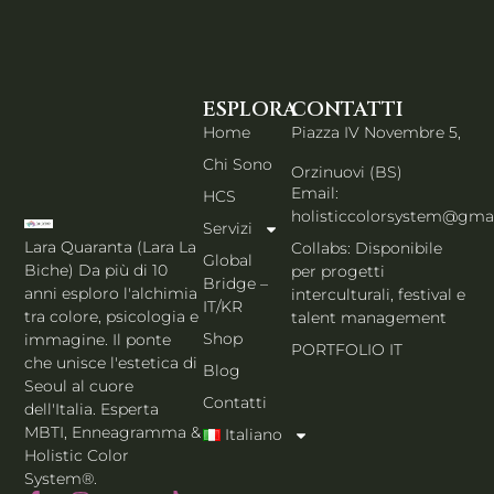
ESPLORA
CONTATTI
Home
Piazza IV Novembre 5,
Chi Sono
Orzinuovi (BS)
Email:
HCS
holisticcolorsystem@gma
Servizi
Lara Quaranta (Lara La
Collabs: Disponibile
Global
Biche) Da più di 10
per progetti
Bridge –
anni esploro l'alchimia
interculturali, festival e
IT/KR
tra colore, psicologia e
talent management
Shop
immagine. Il ponte
PORTFOLIO IT
che unisce l'estetica di
Blog
Seoul al cuore
Contatti
dell'Italia. Esperta
MBTI, Enneagramma &
Italiano
Holistic Color
System®.