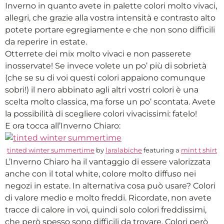
Inverno in quanto avete in palette colori molto vivaci,
allegri, che grazie alla vostra intensità e contrasto alto
potete portare egregiamente e che non sono difficili
da reperire in estate.
Otterrete dei mix molto vivaci e non passerete
inosservate! Se invece volete un po’ più di sobrietà
(che se su di voi questi colori appaiono comunque
sobri!) il nero abbinato agli altri vostri colori è una
scelta molto classica, ma forse un po’ scontata. Avete
la possibilità di scegliere colori vivacissimi: fatelo!
E ora tocca all’Inverno Chiaro:
tinted winter summertime
by
laralabiche
featuring a
mint t shirt
L’Inverno Chiaro ha il vantaggio di essere valorizzata
anche con il total white, colore molto diffuso nei
negozi in estate. In alternativa cosa può usare? Colori
di valore medio e molto freddi. Ricordate, non avete
tracce di calore in voi, quindi solo colori freddissimi,
che però spesso sono difficili da trovare. Colori però