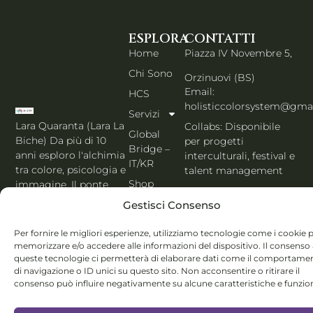
ESPLORA
CONTATTI
Home
Piazza IV Novembre 5,
Chi Sono
Orzinuovi (BS)
Email:
HCS
holisticcolorsystem@gma
Servizi
Lara Quaranta (Lara La
Collabs: Disponibile
Global
Biche) Da più di 10
per progetti
Bridge –
anni esploro l'alchimia
interculturali, festival e
IT/KR
tra colore, psicologia e
talent management
Shop
immagine. Il ponte
PORTFOLIO IT
che unisce l'estetica di
Blog
Gestisci Consenso
Seoul al cuore
Contatti
dell'Italia. Esperta
Per fornire le migliori esperienze, utilizziamo tecnologie come i cookie 
MBTI, Enneagramma &
Italiano
memorizzare e/o accedere alle informazioni del dispositivo. Il consenso
Holistic Color
queste tecnologie ci permetterà di elaborare dati come il comportame
di navigazione o ID unici su questo sito. Non acconsentire o ritirare il
System®.
consenso può influire negativamente su alcune caratteristiche e funzion