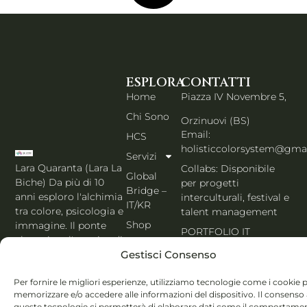
ESPLORA
CONTATTI
Home
Piazza IV Novembre 5,
Chi Sono
Orzinuovi (BS)
Email:
HCS
holisticcolorsystem@gma
Servizi
Lara Quaranta (Lara La
Collabs: Disponibile
Global
Biche) Da più di 10
per progetti
Bridge –
anni esploro l'alchimia
interculturali, festival e
IT/KR
tra colore, psicologia e
talent management
Shop
immagine. Il ponte
PORTFOLIO IT
che unisce l'estetica di
Blog
Seoul al cuore
Gestisci Consenso
Contatti
dell'Italia. Esperta
MBTI, Enneagramma &
Per fornire le migliori esperienze, utilizziamo tecnologie come i cookie 
Italiano
memorizzare e/o accedere alle informazioni del dispositivo. Il consenso
Holistic Color
queste tecnologie ci permetterà di elaborare dati come il comportame