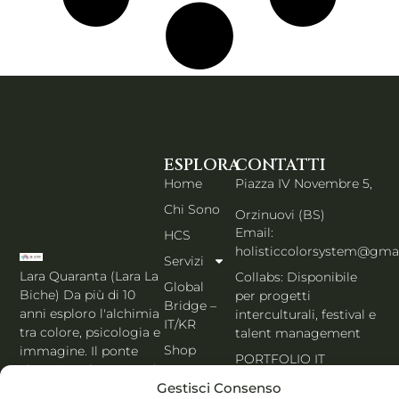
ESPLORA
CONTATTI
Home
Piazza IV Novembre 5,
Chi Sono
Orzinuovi (BS)
Email:
HCS
holisticcolorsystem@gma
Servizi
Lara Quaranta (Lara La
Collabs: Disponibile
Global
Biche) Da più di 10
per progetti
Bridge –
anni esploro l'alchimia
interculturali, festival e
IT/KR
tra colore, psicologia e
talent management
Shop
immagine. Il ponte
PORTFOLIO IT
che unisce l'estetica di
Blog
Gestisci Consenso
Seoul al cuore