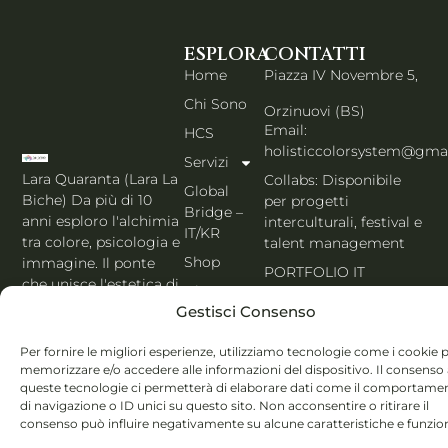
ESPLORA
CONTATTI
Home
Piazza IV Novembre 5,
Chi Sono
Orzinuovi (BS)
Email:
HCS
holisticcolorsystem@gma
Servizi
Lara Quaranta (Lara La
Collabs: Disponibile
Global
Biche) Da più di 10
per progetti
Bridge –
anni esploro l'alchimia
interculturali, festival e
IT/KR
tra colore, psicologia e
talent management
Shop
immagine. Il ponte
PORTFOLIO IT
che unisce l'estetica di
Blog
Seoul al cuore
Gestisci Consenso
Contatti
dell'Italia. Esperta
MBTI, Enneagramma &
Italiano
Per fornire le migliori esperienze, utilizziamo tecnologie come i cookie 
Holistic Color
memorizzare e/o accedere alle informazioni del dispositivo. Il consenso
queste tecnologie ci permetterà di elaborare dati come il comportame
System®.
di navigazione o ID unici su questo sito. Non acconsentire o ritirare il
consenso può influire negativamente su alcune caratteristiche e funzion