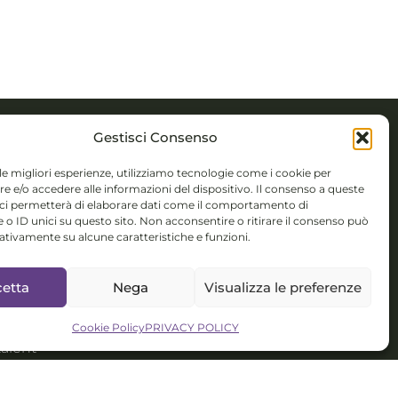
Gestisci Consenso
TTI
 le migliori esperienze, utilizziamo tecnologie come i cookie per
 e/o accedere alle informazioni del dispositivo. Il consenso a queste
 Novembre 5,
 ci permetterà di elaborare dati come il comportamento di
 o ID unici su questo sito. Non acconsentire o ritirare il consenso può
 (BS)
gativamente su alcune caratteristiche e funzioni.
colorsystem@gmail.com
etta
Nega
Visualizza le preferenze
isponibile per
nterculturali,
Cookie Policy
PRIVACY POLICY
talent
ment