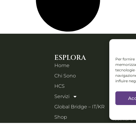
ESPLORA
CONTA
Per fornire
memorizzare
Home
Piazza IV
tecnologie
Chi Sono
navigazione
Orzinuovi
influire ne
Email:
HCS
holistic
Servizi
Acc
Collabs: D
Global Bridge – IT/KR
progetti i
Shop
festival e 
manage
Blog