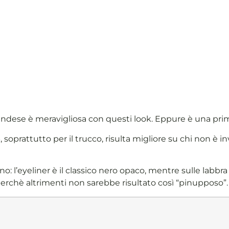
andese è meravigliosa con questi look. Eppure è una pri
 soprattutto per il trucco, risulta migliore su chi non è in
o: l’eyeliner è il classico nero opaco, mentre sulle labbr
perchè altrimenti non sarebbe risultato così “pinupposo”.