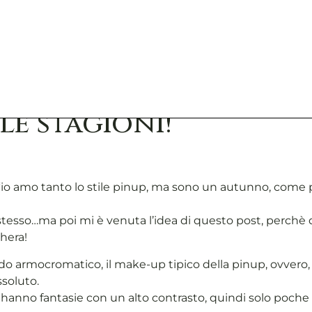
le stagioni!
io amo tanto lo stile pinup, ma sono un autunno, come pos
o stesso…ma poi mi è venuta l’idea di questo post, perchè 
hera!
armocromatico, il make-up tipico della pinup, ovvero, e
ssoluto.
i hanno fantasie con un alto contrasto, quindi solo poch