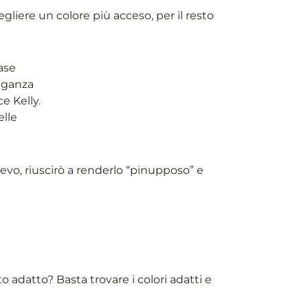
gliere un colore più acceso, per il resto
base
leganza
e Kelly.
elle
evo, riuscirò a renderlo “pinupposo” e
o adatto? Basta trovare i colori adatti e