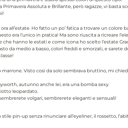
 Primavera Assoluta e Brillante, però ragazze, vi basta sce
i!
ra all’estate. Ho fatto un po’ fatica a trovare un colore 
esto era l’unico in pratica! Ma sono riuscita a ricreare l’e
e che hanno le estati e come icona ho scelto l’estate Grac
sto da medio a basso, colori freddi e smorzati, e sarete d
classe!
 marrone. Visto così da solo sembrava bruttino, mi chied
ayworth, autunno anche lei, era una bomba sexy.
ciotto leopardato.
sembrerete volgari, sembrerete eleganti e sensuali!
le pin-up senza rinunciare all’eyeliner, il rossetto, l’abit