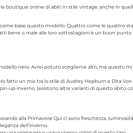
 le boutique online di abiti in stile vintage, anche in quel
 come base questo modello. Quattro come le quattro stag
tti bene o male alle loro sottostagioni è un buon punto d
odello nero. Avrei potuto sceglierne altri, ma questo mi s
. Ho fatto un mix tra lo stile di Audrey Hepburn e Dita Von
-up inverno. (esistono altre varianti di questo abito con 
do alla Primavera! Qui ci sono freschezza, luminosità, 
eleganza dell’inverno.
ra una primavera e usava spesso colori di questo tipo.