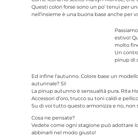
Questi colori forse sono un po’ tenui per una
nell’insieme è una buona base anche per vo
Passiamo o
estivo! Qu
molto fin
Un contra
pinup di 
Ed infine l’autunno. Colore base un modello
autunnale? Sì!
La pinup autunno è sensualità pura. Rita H
Accessori d’oro, trucco su toni caldi e pellic
Su di voi tutto questo armonizza e no, non 
Cosa ne pensate?
Vedete come ogni stagione può adottare lo sti
abbinarli nel modo giusto!