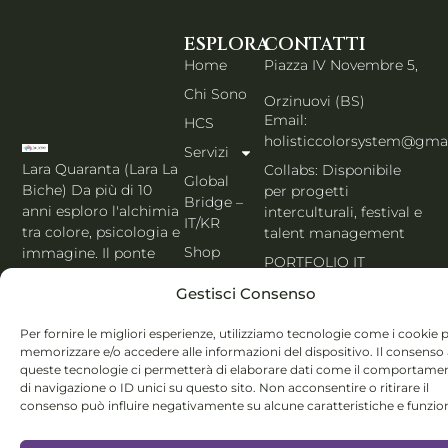
ESPLORA
CONTATTI
Home
Piazza IV Novembre 5,
Chi Sono
Orzinuovi (BS)
Email:
HCS
holisticcolorsystem@gma
Servizi
Lara Quaranta (Lara La
Collabs: Disponibile
Global
Biche) Da più di 10
per progetti
Bridge –
anni esploro l'alchimia
interculturali, festival e
IT/KR
tra colore, psicologia e
talent management
Shop
immagine. Il ponte
PORTFOLIO IT
che unisce l'estetica di
Blog
Gestisci Consenso
Seoul al cuore
Contatti
dell'Italia. Esperta
Per fornire le migliori esperienze, utilizziamo tecnologie come i cookie 
MBTI, Enneagramma &
Italiano
memorizzare e/o accedere alle informazioni del dispositivo. Il consenso
Holistic Color
queste tecnologie ci permetterà di elaborare dati come il comportame
System®.
di navigazione o ID unici su questo sito. Non acconsentire o ritirare il
consenso può influire negativamente su alcune caratteristiche e funzion