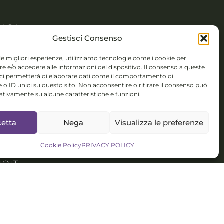
TTI
Gestisci Consenso
 Novembre 5,
 le migliori esperienze, utilizziamo tecnologie come i cookie per
 (BS)
 e/o accedere alle informazioni del dispositivo. Il consenso a queste
 ci permetterà di elaborare dati come il comportamento di
colorsystem@gmail.com
 o ID unici su questo sito. Non acconsentire o ritirare il consenso può
gativamente su alcune caratteristiche e funzioni.
isponibile per
nterculturali,
etta
Nega
Visualizza le preferenze
talent
ment
Cookie Policy
PRIVACY POLICY
O IT