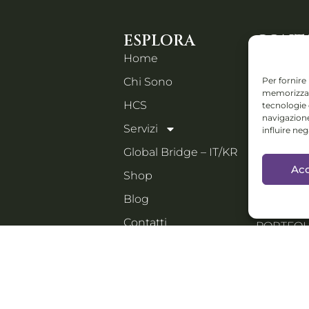
ESPLORA
CONTA
Home
Piazza IV
Per fornire
Chi Sono
Orzinuovi
memorizzare
Email:
HCS
tecnologie
holistic
navigazione
Servizi
influire ne
Collabs: D
Global Bridge – IT/KR
progetti i
Acc
Shop
festival e 
manage
Blog
Contatti
PORTFOLI
Italiano