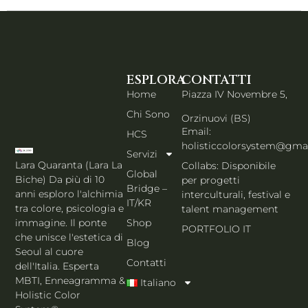
ESPLORA
CONTATTI
Home
Piazza IV Novembre 5,
Chi Sono
Orzinuovi (BS)
Email:
HCS
holisticcolorsystem@gma
Servizi
Lara Quaranta (Lara La
Collabs: Disponibile
Global
Biche) Da più di 10
per progetti
Bridge –
anni esploro l'alchimia
interculturali, festival e
IT/KR
tra colore, psicologia e
talent management
Shop
immagine. Il ponte
PORTFOLIO IT
che unisce l'estetica di
Blog
Seoul al cuore
Contatti
dell'Italia. Esperta
MBTI, Enneagramma &
Italiano
Holistic Color