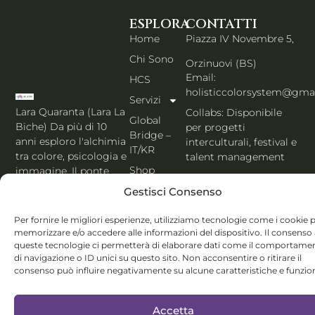
ESPLORA
CONTATTI
Home
Piazza IV Novembre 5,
Chi Sono
Orzinuovi (BS)
Email:
HCS
holisticcolorsystem@gma
Servizi
Lara Quaranta (Lara La
Collabs: Disponibile
Global
Biche) Da più di 10
per progetti
Bridge –
anni esploro l'alchimia
interculturali, festival e
IT/KR
tra colore, psicologia e
talent management
Shop
immagine. Il ponte
PORTFOLIO IT
che unisce l'estetica di
Blog
Gestisci Consenso
Seoul al cuore
Contatti
dell'Italia. Esperta
Per fornire le migliori esperienze, utilizziamo tecnologie come i cookie 
MBTI, Enneagramma &
Italiano
memorizzare e/o accedere alle informazioni del dispositivo. Il consenso
Holistic Color
queste tecnologie ci permetterà di elaborare dati come il comportame
di navigazione o ID unici su questo sito. Non acconsentire o ritirare il
System®.
consenso può influire negativamente su alcune caratteristiche e funzion
Accetta