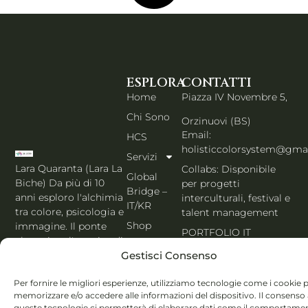
ESPLORA
CONTATTI
Home
Piazza IV Novembre 5,
Chi Sono
Orzinuovi (BS)
Email:
HCS
holisticcolorsystem@gma
Servizi
Lara Quaranta (Lara La
Collabs: Disponibile
Global
Biche) Da più di 10
per progetti
Bridge –
anni esploro l'alchimia
interculturali, festival e
IT/KR
tra colore, psicologia e
talent management
Shop
immagine. Il ponte
PORTFOLIO IT
che unisce l'estetica di
Blog
Seoul al cuore
Gestisci Consenso
Contatti
dell'Italia. Esperta
MBTI, Enneagramma &
Per fornire le migliori esperienze, utilizziamo tecnologie come i cookie 
Italiano
memorizzare e/o accedere alle informazioni del dispositivo. Il consenso
Holistic Color
queste tecnologie ci permetterà di elaborare dati come il comportame