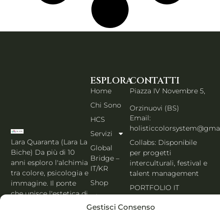
ESPLORA
CONTATTI
Home
Piazza IV Novembre 5,
Chi Sono
Orzinuovi (BS)
Email:
HCS
holisticcolorsystem@gma
Servizi
Lara Quaranta (Lara La
Collabs: Disponibile
Global
Biche) Da più di 10
per progetti
Bridge –
anni esploro l'alchimia
interculturali, festival e
IT/KR
tra colore, psicologia e
talent management
Shop
immagine. Il ponte
PORTFOLIO IT
che unisce l'estetica di
Blog
Seoul al cuore
Gestisci Consenso
Contatti
dell'Italia. Esperta