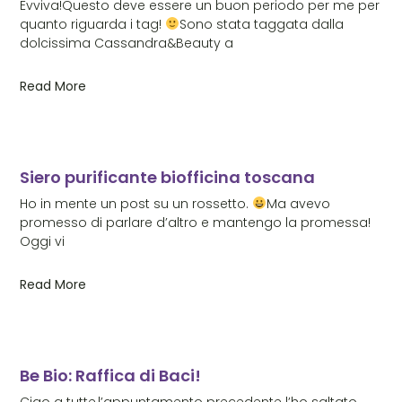
Evviva!Questo deve essere un buon periodo per me per
quanto riguarda i tag!
Sono stata taggata dalla
dolcissima Cassandra&Beauty a
Read More
Siero purificante biofficina toscana
Ho in mente un post su un rossetto.
Ma avevo
promesso di parlare d’altro e mantengo la promessa!
Oggi vi
Read More
Be Bio: Raffica di Baci!
Ciao a tutte,l’appuntamento precedente l’ho saltato,