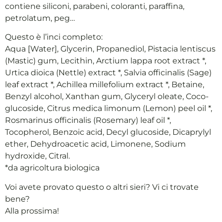
contiene siliconi, parabeni, coloranti, paraffina,
petrolatum, peg…
Questo è l’inci completo:
Aqua [Water], Glycerin, Propanediol, Pistacia lentiscus
(Mastic) gum, Lecithin, Arctium lappa root extract *,
Urtica dioica (Nettle) extract *, Salvia officinalis (Sage)
leaf extract *, Achillea millefolium extract *, Betaine,
Benzyl alcohol, Xanthan gum, Glyceryl oleate, Coco-
glucoside, Citrus medica limonum (Lemon) peel oil *,
Rosmarinus officinalis (Rosemary) leaf oil *,
Tocopherol, Benzoic acid, Decyl glucoside, Dicaprylyl
ether, Dehydroacetic acid, Limonene, Sodium
hydroxide, Citral.
*da agricoltura biologica
Voi avete provato questo o altri sieri? Vi ci trovate
bene?
Alla prossima!