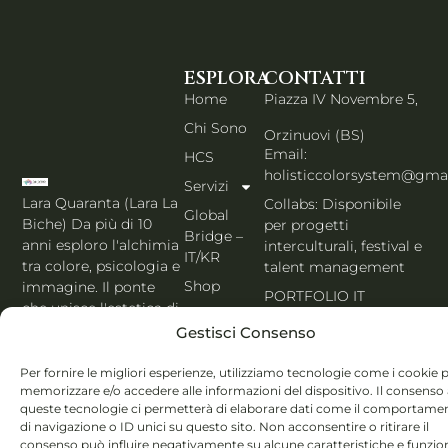
ESPLORA
CONTATTI
Home
Piazza IV Novembre 5,
Chi Sono
Orzinuovi (BS)
Email:
HCS
holisticcolorsystem@gma
Servizi
Lara Quaranta (Lara La
Collabs: Disponibile
Global
Biche) Da più di 10
per progetti
Bridge –
anni esploro l'alchimia
interculturali, festival e
IT/KR
tra colore, psicologia e
talent management
Shop
immagine. Il ponte
PORTFOLIO IT
che unisce l'estetica di
Blog
Seoul al cuore
Gestisci Consenso
Contatti
dell'Italia. Esperta
MBTI, Enneagramma &
Italiano
Per fornire le migliori esperienze, utilizziamo tecnologie come i cookie 
memorizzare e/o accedere alle informazioni del dispositivo. Il consenso
Holistic Color
queste tecnologie ci permetterà di elaborare dati come il comportame
System®.
di navigazione o ID unici su questo sito. Non acconsentire o ritirare il
consenso può influire negativamente su alcune caratteristiche e funzion