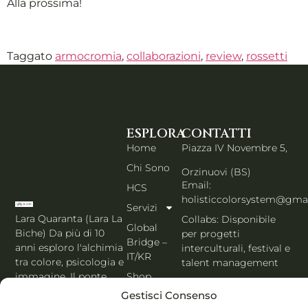
Alla prossima!
Taggato
armocromia
,
collaborazioni
,
review
,
rossetti
ESPLORA
CONTATTI
Home
Piazza IV Novembre 5,
Chi Sono
Orzinuovi (BS)
Email:
HCS
holisticcolorsystem@gma
Servizi
Lara Quaranta (Lara La
Collabs: Disponibile
Global
Biche) Da più di 10
per progetti
Bridge –
anni esploro l'alchimia
interculturali, festival e
IT/KR
tra colore, psicologia e
talent management
Shop
immagine. Il ponte
PORTFOLIO IT
che unisce l'estetica di
Gestisci Consenso
Blog
Seoul al cuore