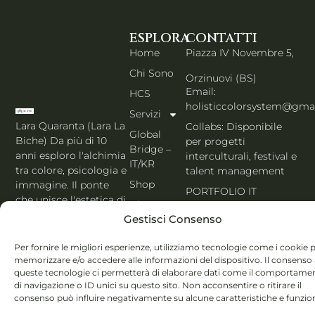
ESPLORA
CONTATTI
Home
Piazza IV Novembre 5,
Chi Sono
Orzinuovi (BS)
Email:
HCS
holisticcolorsystem@gma
Servizi
Lara Quaranta (Lara La
Collabs: Disponibile
Global
Biche) Da più di 10
per progetti
Bridge –
anni esploro l'alchimia
interculturali, festival e
IT/KR
tra colore, psicologia e
talent management
Shop
immagine. Il ponte
PORTFOLIO IT
che unisce l'estetica di
Blog
Seoul al cuore
Gestisci Consenso
Contatti
dell'Italia. Esperta
MBTI, Enneagramma &
Italiano
Per fornire le migliori esperienze, utilizziamo tecnologie come i cookie 
Holistic Color
memorizzare e/o accedere alle informazioni del dispositivo. Il consenso
queste tecnologie ci permetterà di elaborare dati come il comportame
System®.
di navigazione o ID unici su questo sito. Non acconsentire o ritirare il
consenso può influire negativamente su alcune caratteristiche e funzion