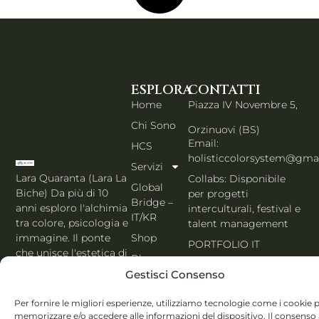
ESPLORA
CONTATTI
Home
Piazza IV Novembre 5,
Chi Sono
Orzinuovi (BS)
Email:
HCS
holisticcolorsystem@gma
Servizi
Lara Quaranta (Lara La
Collabs: Disponibile
Global
Biche) Da più di 10
per progetti
Bridge –
anni esploro l'alchimia
interculturali, festival e
IT/KR
tra colore, psicologia e
talent management
Shop
immagine. Il ponte
PORTFOLIO IT
che unisce l'estetica di
Blog
Seoul al cuore
Gestisci Consenso
Contatti
dell'Italia. Esperta
MBTI, Enneagramma &
Italiano
Per fornire le migliori esperienze, utilizziamo tecnologie come i cookie 
Holistic Color
memorizzare e/o accedere alle informazioni del dispositivo. Il consenso