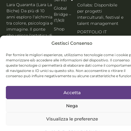
Lara Quaranta (Lara La
Collabs: Disponibile
Global
Biche) Da più di 10
per progetti
Bridge –
anni esploro l'alchimia
interculturali, festival e
IT/KR
tra colore, psicologia e
talent management
Shop
immagine. Il ponte
PORTFOLIO IT
che unisce l'estetica di
Blog
Seoul al cuore
Gestisci Consenso
Contatti
dell'Italia. Esperta
MBTI, Enneagramma &
Italiano
Per fornire le migliori esperienze, utilizziamo tecnologie come i cookie 
Holistic Color
memorizzare e/o accedere alle informazioni del dispositivo. Il consenso
queste tecnologie ci permetterà di elaborare dati come il comportame
System®.
di navigazione o ID unici su questo sito. Non acconsentire o ritirare il
consenso può influire negativamente su alcune caratteristiche e funzion
Accetta
Nega
© Lara Quaranta | P.IVA 03960300980 | 2026 All Rights
Reserved
Visualizza le preferenze