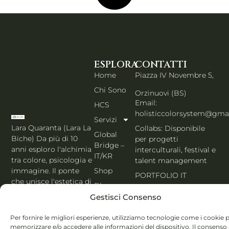
ESPLORA
CONTATTI
Home
Piazza IV Novembre 5,
Chi Sono
Orzinuovi (BS)
Email:
HCS
holisticcolorsystem@gma
Servizi
Lara Quaranta (Lara La
Collabs: Disponibile
Global
Biche) Da più di 10
per progetti
Bridge –
anni esploro l'alchimia
interculturali, festival e
IT/KR
tra colore, psicologia e
talent management
Shop
immagine. Il ponte
PORTFOLIO IT
che unisce l'estetica di
Blog
Seoul al cuore
Gestisci Consenso
Contatti
dell'Italia. Esperta
MBTI, Enneagramma &
Italiano
Per fornire le migliori esperienze, utilizziamo tecnologie come i cookie 
Holistic Color
memorizzare e/o accedere alle informazioni del dispositivo. Il consenso