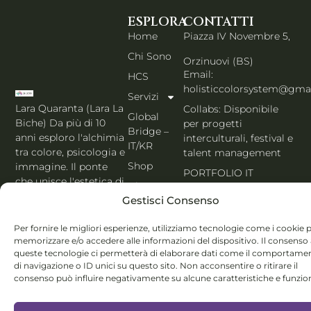
ESPLORA
CONTATTI
Home
Piazza IV Novembre 5,
Chi Sono
Orzinuovi (BS)
Email:
HCS
holisticcolorsystem@gma
Servizi
Lara Quaranta (Lara La
Collabs: Disponibile
Global
Biche) Da più di 10
per progetti
Bridge –
anni esploro l'alchimia
interculturali, festival e
IT/KR
tra colore, psicologia e
talent management
Shop
immagine. Il ponte
PORTFOLIO IT
che unisce l'estetica di
Blog
Seoul al cuore
Gestisci Consenso
Contatti
dell'Italia. Esperta
MBTI, Enneagramma &
Italiano
Per fornire le migliori esperienze, utilizziamo tecnologie come i cookie 
Holistic Color
memorizzare e/o accedere alle informazioni del dispositivo. Il consenso
queste tecnologie ci permetterà di elaborare dati come il comportame
System®.
di navigazione o ID unici su questo sito. Non acconsentire o ritirare il
consenso può influire negativamente su alcune caratteristiche e funzion