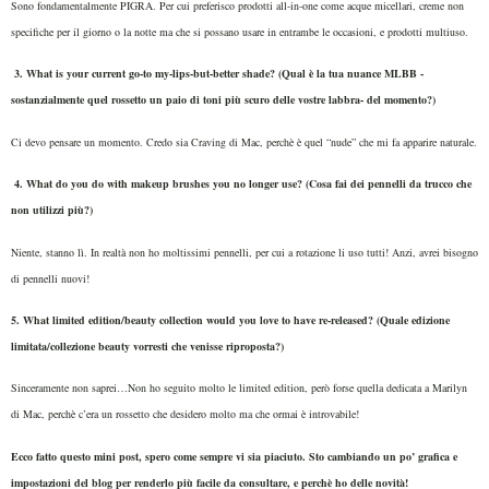
Sono fondamentalmente PIGRA. Per cui preferisco prodotti all-in-one come acque micellari, creme non
specifiche per il giorno o la notte ma che si possano usare in entrambe le occasioni, e prodotti multiuso.
3. What is your current go-to my-lips-but-better shade? (Qual è la tua nuance MLBB -
sostanzialmente quel rossetto un paio di toni più scuro delle vostre labbra- del momento?)
Ci devo pensare un momento. Credo sia Craving di Mac, perchè è quel “nude” che mi fa apparire naturale.
4. What do you do with makeup brushes you no longer use? (Cosa fai dei pennelli da trucco che
non utilizzi più?)
Niente, stanno lì. In realtà non ho moltissimi pennelli, per cui a rotazione li uso tutti! Anzi, avrei bisogno
di pennelli nuovi!
5. What limited edition/beauty collection would you love to have re-released? (Quale edizione
limitata/collezione beauty vorresti che venisse riproposta?)
Sinceramente non saprei…Non ho seguito molto le limited edition, però forse quella dedicata a Marilyn
di Mac, perchè c’era un rossetto che desidero molto ma che ormai è introvabile!
Ecco fatto questo mini post, spero come sempre vi sia piaciuto. Sto cambiando un po’ grafica e
impostazioni del blog per renderlo più facile da consultare, e perchè ho delle novità!