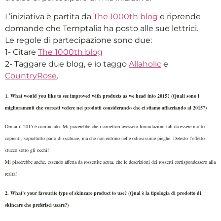
L’iniziativa è partita da
The 1000th blog
e riprende
domande che Temptalia ha posto alle sue lettrici.
Le regole di partecipazione sono due:
1- Citare
The 1000th blog
2- Taggare due blog, e io taggo
Allaholic
e
CountryRose
.
1. What would you like to see improved with products as we head into 2015? (Quali sono i
miglioramenti che vorresti vedere nei prodotti considerando che ci stiamo affacciando al 2015?)
Ormai il 2015 è cominciato. Mi piacerebbe che i correttori avessero formulazioni tali da essere molto
coprenti, soprattutto parlo di occhiaie, ma che non entrino nelle odiosissime pieghe. Detesto l’effetto
stucco sotto gli occhi!
Mi piacerebbe anche, essendo affetta da rossettite acuta, che le descrizioni dei rossetti corrispondessero alla
realtà!
2. What’s your favourite type of skincare product to use? (Qual è la tipologia di prodotto di
skincare che preferisci usare?)