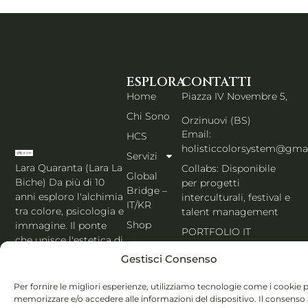
ESPLORA
CONTATTI
Home
Piazza IV Novembre 5,
Chi Sono
Orzinuovi (BS)
Email:
HCS
holisticcolorsystem@gma
Servizi
Lara Quaranta (Lara La
Collabs: Disponibile
Global
Biche) Da più di 10
per progetti
Bridge –
anni esploro l'alchimia
interculturali, festival e
IT/KR
tra colore, psicologia e
talent management
Shop
immagine. Il ponte
PORTFOLIO IT
che unisce l'estetica di
Blog
Seoul al cuore
Gestisci Consenso
Contatti
dell'Italia. Esperta
MBTI, Enneagramma &
Italiano
Per fornire le migliori esperienze, utilizziamo tecnologie come i cookie 
Holistic Color
memorizzare e/o accedere alle informazioni del dispositivo. Il consenso