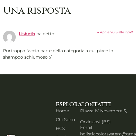
Una risposta
4 Aprile 2015 alle 15:40
Lisbeth
ha detto:
Purtroppo faccio parte della categoria a cui piace lo
shampoo schiumoso :/
ESPLORA
CONTATTI
Home
Piazza IV Novembre 5,
Chi Sono
Orzinuovi (BS)
Email:
HCS
holisticcolorsystem@gma