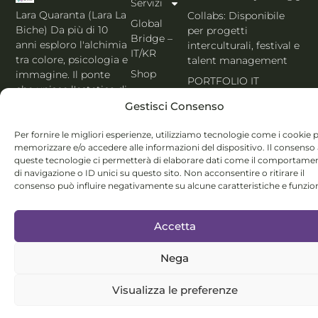
Servizi
Lara Quaranta (Lara La
Collabs: Disponibile
Global
Biche) Da più di 10
per progetti
Bridge –
anni esploro l'alchimia
interculturali, festival e
IT/KR
tra colore, psicologia e
talent management
Shop
immagine. Il ponte
PORTFOLIO IT
che unisce l'estetica di
Blog
Seoul al cuore
Gestisci Consenso
Contatti
dell'Italia. Esperta
MBTI, Enneagramma &
Per fornire le migliori esperienze, utilizziamo tecnologie come i cookie 
Italiano
memorizzare e/o accedere alle informazioni del dispositivo. Il consenso
Holistic Color
queste tecnologie ci permetterà di elaborare dati come il comportame
System®.
di navigazione o ID unici su questo sito. Non acconsentire o ritirare il
consenso può influire negativamente su alcune caratteristiche e funzion
Accetta
Nega
© Lara Quaranta | P.IVA 03960300980 | 2026 All Rights
Reserved
Visualizza le preferenze