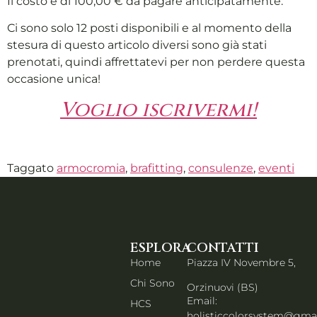
Il costo è di 100,00 € da pagare anticipatamente.
Ci sono solo 12 posti disponibili e al momento della
stesura di questo articolo diversi sono già stati
prenotati, quindi affrettatevi per non perdere questa
occasione unica!
Voglio iscrivermi!
Taggato
armocromia
,
brafitting
,
consulenze
,
eventi
ESPLORA
CONTATTI
Home
Piazza IV Novembre 5,
Chi Sono
Orzinuovi (BS)
Email:
HCS
holisticcolorsystem@gma