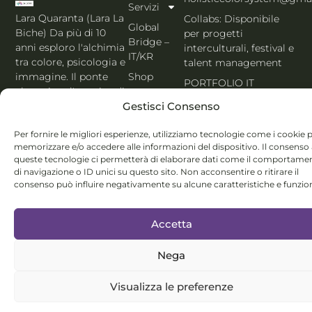
Servizi
Lara Quaranta (Lara La
Collabs: Disponibile
Global
Biche) Da più di 10
per progetti
Bridge –
anni esploro l'alchimia
interculturali, festival e
IT/KR
tra colore, psicologia e
talent management
Shop
immagine. Il ponte
PORTFOLIO IT
che unisce l'estetica di
Blog
Gestisci Consenso
Seoul al cuore
Contatti
dell'Italia. Esperta
Per fornire le migliori esperienze, utilizziamo tecnologie come i cookie 
MBTI, Enneagramma &
Italiano
memorizzare e/o accedere alle informazioni del dispositivo. Il consenso
Holistic Color
queste tecnologie ci permetterà di elaborare dati come il comportame
System®.
di navigazione o ID unici su questo sito. Non acconsentire o ritirare il
consenso può influire negativamente su alcune caratteristiche e funzion
Accetta
Nega
© Lara Quaranta | P.IVA 03960300980 | 2026 All Rights
Reserved
Visualizza le preferenze