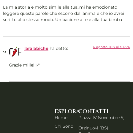
La mia storia è molto simile alla tua..mi ha emozionato
leggere queste parole che escono dall’anima e che io avrei
scritto allo stesso modo. Un bacione a te e alla tua bimba
6 Agosto 2017 alle 17:26
laralabiche
ha detto:
Grazie mille! :-*
ESPLORA
CONTATTI
Home
Piazza IV Novembre 5,
Chi Sono
Orzinuovi (BS)