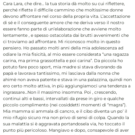
Cara Lara, che dire… la tua storia dà molto su cui riflettere,
perché riflette il difficile cammino che moltissime donne
devono affrontare nel corso della propria vita. L’accettazione
di sé e il conseguente amore che ne deriva verso il nostro
essere fanno parte di un’elaborazione che avviene molto
lentamente , e spesso ostacolata dai brutti avvenimenti che
ci troviamo ad affrontare. Mi riconosco molto in questo
pensiero. Ho passato molti anni della mia adolescenza ad
odiare la mia fisicità, al mio essere considerata “una ragazza
carina, ma prima grassottella e poi carina”. Da piccola ho
potuto fare poco sport, mia madre si stava divorando da
papà e lavorava tantissimo, mi lasciava dalla nonna che
ahimè non aveva patente e stava in una palazzina, quindi non
ero certo molto attiva, in più aggiungiamoci una tendenza a
ingrassare…Non il massimo insomma. Poi , crescendo,
continui alti e bassi, intervallati da prese in giro e qualche
piccolo complimento (nei cosiddetti momenti di “magra”).
Mia mamma si ammala di cancro, e il cibo diventa un po’ il
mio rifugio sicuro ma non privo di sensi di colpa. Quando la
sua malattia si è aggravata portandosela via, ho toccato il
punto più pericoloso. Mangiavo e dopo, consapevole di aver