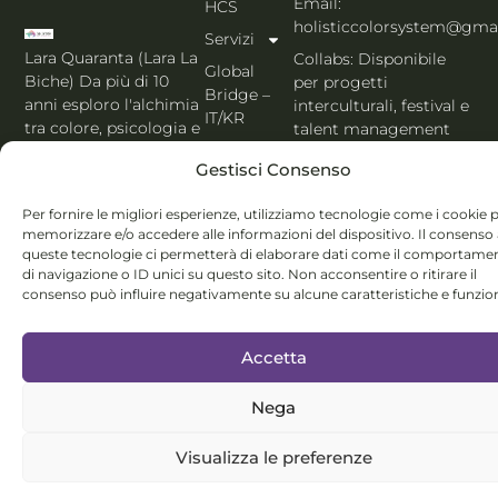
Email:
HCS
holisticcolorsystem@gma
Servizi
Lara Quaranta (Lara La
Collabs: Disponibile
Global
Biche) Da più di 10
per progetti
Bridge –
anni esploro l'alchimia
interculturali, festival e
IT/KR
tra colore, psicologia e
talent management
Shop
immagine. Il ponte
PORTFOLIO IT
Gestisci Consenso
che unisce l'estetica di
Blog
Seoul al cuore
Contatti
Per fornire le migliori esperienze, utilizziamo tecnologie come i cookie 
dell'Italia. Esperta
memorizzare e/o accedere alle informazioni del dispositivo. Il consenso
MBTI, Enneagramma &
Italiano
queste tecnologie ci permetterà di elaborare dati come il comportame
Holistic Color
di navigazione o ID unici su questo sito. Non acconsentire o ritirare il
System®.
consenso può influire negativamente su alcune caratteristiche e funzion
Accetta
Nega
© Lara Quaranta | P.IVA 03960300980 | 2026 All Rights
Visualizza le preferenze
Reserved