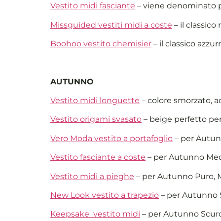
Vestito midi fasciante
– viene denominato p
Missguided vestiti midi a coste
– il classic
Boohoo vestito chemisier
– il classico azzu
AUTUNNO
Vestito midi longuette
– colore smorzato, a
Vestito origami svasato
– beige perfetto pe
Vero Moda vestito a portafoglio
– per Autun
Vestito fasciante a coste
– per Autunno Me
Vestito midi a pieghe
– per Autunno Puro, 
New Look vestito a trapezio
– per Autunno 
Keepsake vestito midi
– per Autunno Scur