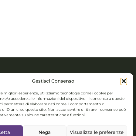
TTI
Gestisci Consenso
 Novembre 5,
 le migliori esperienze, utilizziamo tecnologie come i cookie per
 e/o accedere alle informazioni del dispositivo. Il consenso a queste
 (BS)
 ci permetterà di elaborare dati come il comportamento di
 o ID unici su questo sito. Non acconsentire o ritirare il consenso può
colorsystem@gmail.com
gativamente su alcune caratteristiche e funzioni.
isponibile per
etta
Nega
Visualizza le preferenze
nterculturali,