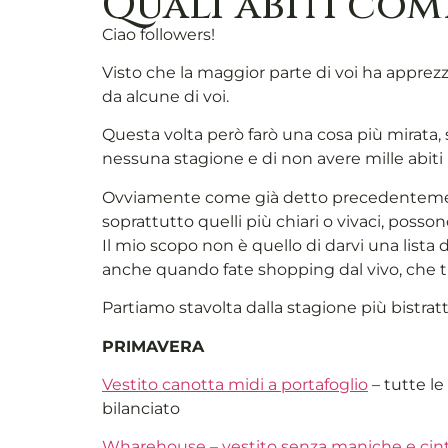
Quali abiti co
Ciao followers!
Visto che la maggior parte di voi ha apprez
da alcune di voi.
Questa volta però farò una cosa più mirata,
nessuna stagione e di non avere mille abiti 
Ovviamente come già detto precedentemente,
soprattutto quelli più chiari o vivaci, posso
Il mio scopo non è quello di darvi una lista
anche quando fate shopping dal vivo, che tip
Partiamo stavolta dalla stagione più bistrat
PRIMAVERA
Vestito canotta midi a portafoglio
– tutte l
bilanciato
Wharehouse – vestito senza maniche e cin