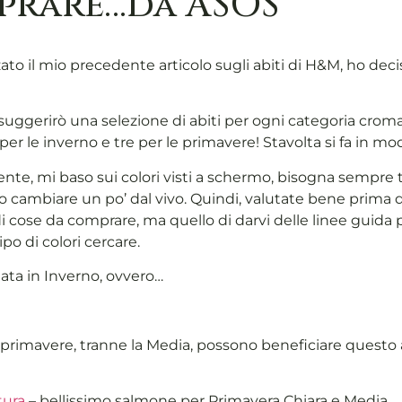
mprare…da ASOS
zato il mio precedente articolo sugli abiti di H&M, ho d
 suggerirò una selezione di abiti per ogni categoria crom
per le inverno e tre per le primavere! Stavolta si fa in m
 mi baso sui colori visti a schermo, bisogna sempre ten
no cambiare un po’ dal vivo. Quindi, valutate bene prima d
 di cose da comprare, ma quello di darvi delle linee guida
o di colori cercare.
tata in Inverno, ovvero…
e primavere, tranne la Media, possono beneficiare quest
tura
– bellissimo salmone per Primavera Chiara e Media