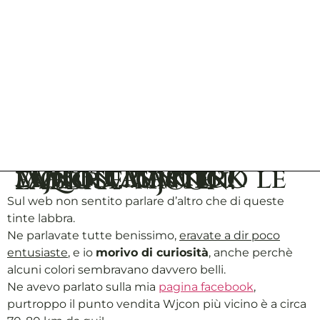
Make up artist long lasting Liquid Lipstick Wjcon…ovvero le famose tinte labbra Wjcon!
Sul web non sentito parlare d’altro che di queste
tinte labbra.
Ne parlavate tutte benissimo,
eravate a dir poco
entusiaste
, e io
morivo di curiosità
, anche perchè
alcuni colori sembravano davvero belli.
Ne avevo parlato sulla mia
pagina facebook
,
purtroppo il punto vendita Wjcon più vicino è a circa