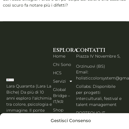
così scuro fa notare più i difetti?
ESPLORA
CONTATTI
Home
Piazza IV Novembre 5,
Chi Sono
Orzinuovi (BS)
Email:
HCS
holisticcolorsystem@gma
Servizi
Lara Quaranta (Lara La
Collabs: Disponibile
Global
Biche) Da più di 10
per progetti
Bridge –
anni esploro l'alchimia
interculturali, festival e
IT/KR
tra colore, psicologia e
talent management
Shop
immagine. Il ponte
PORTFOLIO IT
che unisce l'estetica di
Blog
Gestisci Consenso
Seoul al cuore
Contatti
dell'Italia. Esperta