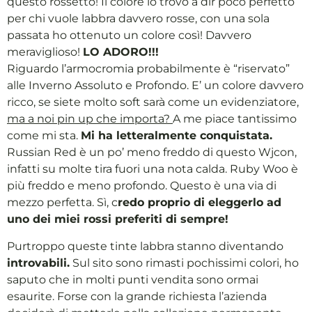
questo rossetto! Il colore lo trovo a dir poco perfetto
per chi vuole labbra davvero rosse, con una sola
passata ho ottenuto un colore così! Davvero
meraviglioso!
LO ADORO!!!
Riguardo l’armocromia probabilmente è “riservato”
alle Inverno Assoluto e Profondo. E’ un colore davvero
ricco, se siete molto soft sarà come un evidenziatore,
ma a noi pin up che importa?
A me piace tantissimo
come mi sta.
Mi ha letteralmente conquistata.
Russian Red è un po’ meno freddo di questo Wjcon,
infatti su molte tira fuori una nota calda. Ruby Woo è
più freddo e meno profondo. Questo è una via di
mezzo perfetta. Sì, c
redo proprio di eleggerlo ad
uno dei miei rossi preferiti di sempre!
Purtroppo queste tinte labbra stanno diventando
introvabili.
Sul sito sono rimasti pochissimi colori, ho
saputo che in molti punti vendita sono ormai
esaurite. Forse con la grande richiesta l’azienda