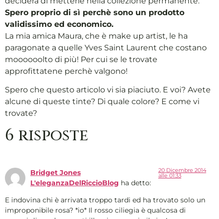
deciderà di metterle nella collezione permanente.
Spero proprio di sì perchè sono un prodotto
validissimo ed economico.
La mia amica Maura, che è make up artist, le ha
paragonate a quelle Yves Saint Laurent che costano
moooooolto di più! Per cui se le trovate
approfittatene perchè valgono!
Spero che questo articolo vi sia piaciuto. E voi? Avete
alcune di queste tinte? Di quale colore? E come vi
trovate?
6 risposte
20 Dicembre 2014
Bridget Jones
alle 01:33
L'eleganzaDelRiccioBlog
ha detto:
E indovina chi è arrivata troppo tardi ed ha trovato solo un
improponibile rosa? *io* Il rosso ciliegia è qualcosa di