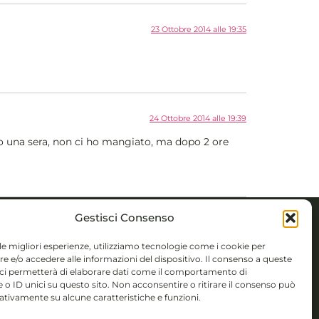
23 Ottobre 2014 alle 19:35
24 Ottobre 2014 alle 19:39
to una sera, non ci ho mangiato, ma dopo 2 ore
Gestisci Consenso
 le migliori esperienze, utilizziamo tecnologie come i cookie per
TTI
 e/o accedere alle informazioni del dispositivo. Il consenso a queste
 Novembre 5,
 ci permetterà di elaborare dati come il comportamento di
 o ID unici su questo sito. Non acconsentire o ritirare il consenso può
gativamente su alcune caratteristiche e funzioni.
 (BS)