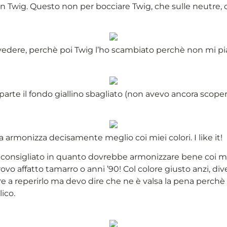
on Twig. Questo non per bocciare Twig, che sulle neutre, 
vedere, perchè poi Twig l’ho scambiato perchè non mi pi
parte il fondo giallino sbagliato (non avevo ancora scopert
armonizza decisamente meglio coi miei colori. I like it!
consigliato in quanto dovrebbe armonizzare bene coi miei 
rovo affatto tamarro o anni ’90! Col colore giusto anzi, di
re a reperirlo ma devo dire che ne è valsa la pena perch
ico.