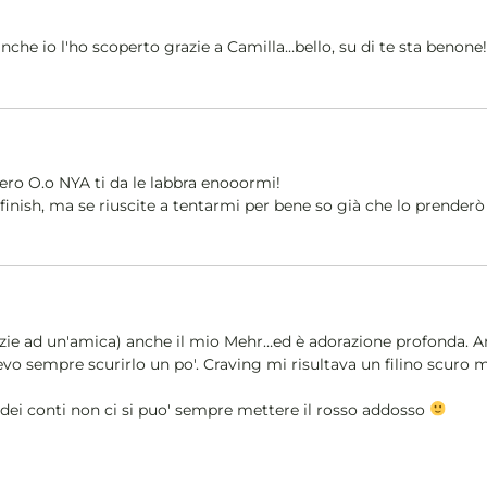
anche io l'ho scoperto grazie a Camilla…bello, su di te sta benone!
vero O.o NYA ti da le labbra enooormi!
l finish, ma se riuscite a tentarmi per bene so già che lo prender
ie ad un'amica) anche il mio Mehr…ed è adorazione profonda. Anc
evo sempre scurirlo un po'. Craving mi risultava un filino scur
n dei conti non ci si puo' sempre mettere il rosso addosso