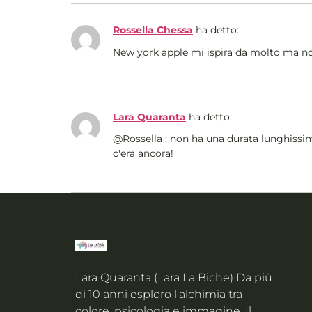
Rossella Chessa
ha detto:
New york apple mi ispira da molto ma no
Lara Quaranta
ha detto:
@Rossella : non ha una durata lunghissim
c'era ancora!
Lara Quaranta (Lara La Biche) Da più
di 10 anni esploro l'alchimia tra
colore, psicologia e immagine. Il