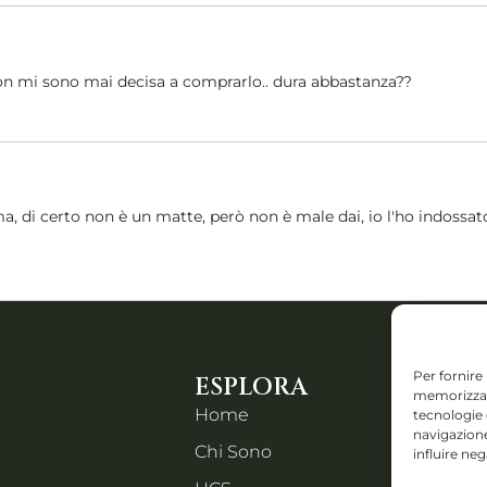
n mi sono mai decisa a comprarlo.. dura abbastanza??
a, di certo non è un matte, però non è male dai, io l'ho indossa
Per fornire
ESPLORA
CONTA
memorizzare
Home
Piazza IV
tecnologie
navigazione
Chi Sono
influire ne
Orzinuovi
Email: