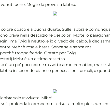
 venuti bene. Meglio le prove su labbra.
i colore opaco e a buona durata. Sulle labbra è comunque
no brava nella descrizione dei colori. Molte lo paragonan
ugini, ma Twig è neutro, e io ci vedo del caldo, è decis
 mentre Mehr è rosa e basta. Senza se e senza ma.
, perchè troppo freddo. Optate per Twig.
estati) Mehr è un ottimo rossetto.
rno è un po’ poco come rossetto armocromatico, ma se sie
 labbra in secondo piano, o per occasioni formali, o qua
labbra solo ravvivato. Mlbb!
ft profonda in armocromia, risulta molto più scuro ed e