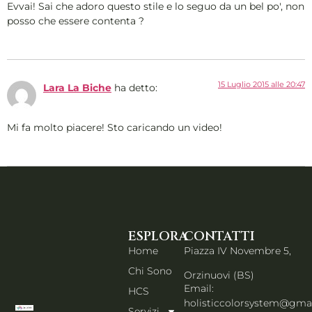
Evvai! Sai che adoro questo stile e lo seguo da un bel po', non
posso che essere contenta ?
15 Luglio 2015 alle 20:47
Lara La Biche
ha detto:
Mi fa molto piacere! Sto caricando un video!
ESPLORA
CONTATTI
Home
Piazza IV Novembre 5,
Chi Sono
Orzinuovi (BS)
Email:
HCS
holisticcolorsystem@gma
Servizi