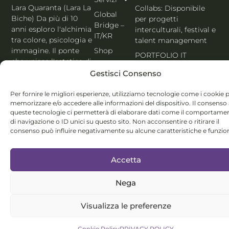
Lara Quaranta (Lara La
Collabs: Disponibile
Global
Biche) Da più di 10
per progetti
Bridge –
anni esploro l'alchimia
interculturali, festival e
IT/KR
tra colore, psicologia e
talent management
Shop
immagine. Il ponte
PORTFOLIO IT
che unisce l'estetica di
Blog
Seoul al cuore
Gestisci Consenso
Contatti
dell'Italia. Esperta
MBTI, Enneagramma &
Per fornire le migliori esperienze, utilizziamo tecnologie come i cookie 
Italiano
memorizzare e/o accedere alle informazioni del dispositivo. Il consenso
Holistic Color
queste tecnologie ci permetterà di elaborare dati come il comportame
System®.
di navigazione o ID unici su questo sito. Non acconsentire o ritirare il
consenso può influire negativamente su alcune caratteristiche e funzion
Accetta
Nega
© Lara Quaranta | P.IVA 03960300980 | 2026 All Rights
Reserved
Visualizza le preferenze
Cookie Policy
PRIVACY POLICY