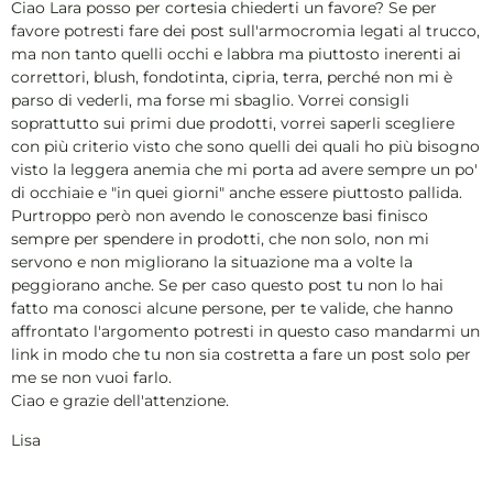
Ciao Lara posso per cortesia chiederti un favore? Se per
favore potresti fare dei post sull'armocromia legati al trucco,
ma non tanto quelli occhi e labbra ma piuttosto inerenti ai
correttori, blush, fondotinta, cipria, terra, perché non mi è
parso di vederli, ma forse mi sbaglio. Vorrei consigli
soprattutto sui primi due prodotti, vorrei saperli scegliere
con più criterio visto che sono quelli dei quali ho più bisogno
visto la leggera anemia che mi porta ad avere sempre un po'
di occhiaie e "in quei giorni" anche essere piuttosto pallida.
Purtroppo però non avendo le conoscenze basi finisco
sempre per spendere in prodotti, che non solo, non mi
servono e non migliorano la situazione ma a volte la
peggiorano anche. Se per caso questo post tu non lo hai
fatto ma conosci alcune persone, per te valide, che hanno
affrontato l'argomento potresti in questo caso mandarmi un
link in modo che tu non sia costretta a fare un post solo per
me se non vuoi farlo.
Ciao e grazie dell'attenzione.
Lisa