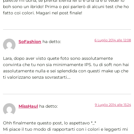
palette mi dona, se prendi Elenia lei si è una ia e si vede! Io
boh sono un ibrido! Prima o poi parlerò di alcuni test che ho
fatto coi colori. Magari nel post finale!
6 Luglio 2014 alle 12:08
SoFashion
ha detto:
Lara, dopo aver visto quete foto sono assolutamente
convinta che tu non sia minimamente IPS. tu di soft non hai
assolutamente nulla e sei splendida con questi make up che
ti valorizzano senza sovrastarti….
9 Luglio 2014 alle 15:24
MissHaul
ha detto:
Ohh finalmente questo post, lo aspettavo *_*
Mi piace il tuo modo di rapportarti con i colori e leggerti mi