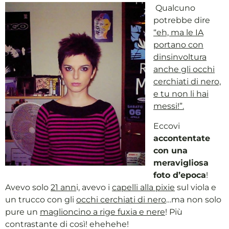
Qualcuno
potrebbe dire
“eh, ma le IA
portano con
dinsinvoltura
anche gli occhi
cerchiati di nero,
e tu non li hai
messi!”.
Eccovi
accontentate
con una
meravigliosa
foto d’epoca
!
Avevo solo
21 ann
i, avevo i
capelli alla pixie
sul viola e
un trucco con gli
occhi cerchiati di nero
…ma non solo
pure un
maglioncino a rige fuxia e nere
! Più
contrastante di così! ehehehe!