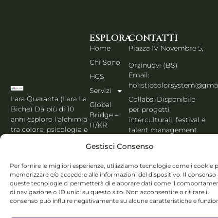
ESPLORA
CONTATTI
Home
Piazza IV Novembre 5,
Chi Sono
Orzinuovi (BS)
Email:
HCS
holisticcolorsystem@gma
Servizi
Lara Quaranta (Lara La
Collabs: Disponibile
Global
Biche) Da più di 10
per progetti
Bridge –
anni esploro l'alchimia
interculturali, festival e
IT/KR
tra colore, psicologia e
talent management
Shop
immagine. Il ponte
PORTFOLIO IT
Gestisci Consenso
che unisce l'estetica di
Blog
Seoul al cuore
Per fornire le migliori esperienze, utilizziamo tecnologie come i cookie 
Contatti
dell'Italia. Esperta
memorizzare e/o accedere alle informazioni del dispositivo. Il consenso
MBTI, Enneagramma &
Italiano
queste tecnologie ci permetterà di elaborare dati come il comportame
Holistic Color
di navigazione o ID unici su questo sito. Non acconsentire o ritirare il
System®.
consenso può influire negativamente su alcune caratteristiche e funzion