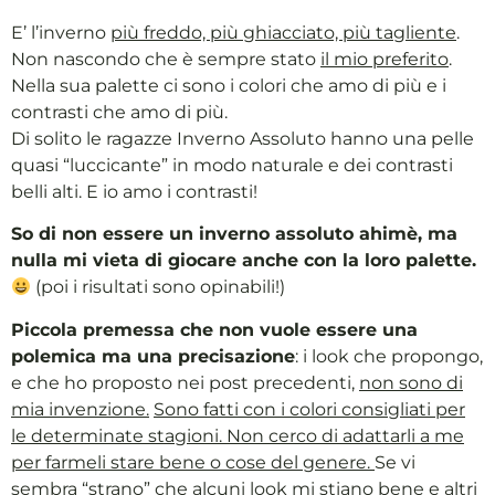
E’ l’inverno
più freddo, più ghiacciato, più tagliente
.
Non nascondo che è sempre stato
il mio preferito
.
Nella sua palette ci sono i colori che amo di più e i
contrasti che amo di più.
Di solito le ragazze Inverno Assoluto hanno una pelle
quasi “luccicante” in modo naturale e dei contrasti
belli alti. E io amo i contrasti!
So di non essere un inverno assoluto ahimè, ma
nulla mi vieta di giocare anche con la loro palette.
(poi i risultati sono opinabili!)
Piccola premessa che non vuole essere una
polemica ma una precisazione
: i look che propongo,
e che ho proposto nei post precedenti,
non sono di
mia invenzione.
Sono fatti con i colori consigliati per
le determinate stagioni. Non cerco di adattarli a me
per farmeli stare bene o cose del genere.
Se vi
sembra “strano” che alcuni look mi stiano bene e altri