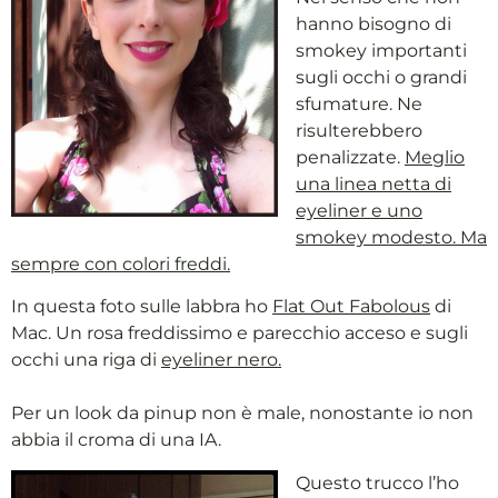
hanno bisogno di
smokey importanti
sugli occhi o grandi
sfumature. Ne
risulterebbero
penalizzate.
Meglio
una linea netta di
eyeliner e uno
smokey modesto. Ma
sempre con colori freddi.
In questa foto sulle labbra ho
Flat Out Fabolous
di
Mac. Un rosa freddissimo e parecchio acceso e sugli
occhi una riga di
eyeliner nero.
Per un look da pinup non è male, nonostante io non
abbia il croma di una IA.
Questo trucco l’ho