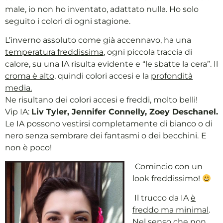
male, io non ho inventato, adattato nulla. Ho solo
seguito i colori di ogni stagione.
L’inverno assoluto come già accennavo, ha una
temperatura freddissima
, ogni piccola traccia di
calore, su una IA risulta evidente e “le sbatte la cera”. Il
croma è alto
, quindi colori accesi e la
profondità
media.
Ne risultano dei colori accesi e freddi, molto belli!
Vip IA:
Liv Tyler, Jennifer Connelly, Zoey Deschanel.
Le IA possono vestirsi completamente di bianco o di
nero senza sembrare dei fantasmi o dei becchini.
E
non è poco!
Comincio con un
look freddissimo!
Il trucco da IA
è
freddo ma minimal
.
Nel senso che non