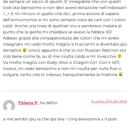
da sempre un sacco di spunti. E' innegabile che con questi
look stai benissimo e non devi avere esitazione nell'indossarli
^_^ E mi ritrovo in quello che dici, prima ancora di sapere
dell'armocromia io mi sono sempre vista da cani con i colori
caldi. Anche una linea di eyeliner oro e sembravo malata al
punto che la gente mi chiedeva se avevo la febbre XD
Adesso grazie alla consapevolezza dei colori che mi avete
insegnato mi vedo molto meglio e truccarmi è diventato più
semplice
Unico appunto è che io con Russian Red non sto
così bene come te, su di me risulta caldo e mi invecchia
Va molto meglio con Ruby Woo o Dragon Girl. Con il 407,
invece, mi vedo benissimo e non mi risulta per nulla fluo o
volgare, tanto che lo indosso tranquillamente la mattina
9 Luglio 2014 alle 18:09
Tiziana P.
ha detto:
a me sembri piu ia che ips lara ! cmq bravissima x il post