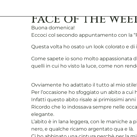
Face of the wee
Buona domenica!
Eccoci col secondo appuntamento con la “F
Questa volta ho osato un look colorato e di i
Come sapete io sono molto appassionata di an
quelli in cui ho visto la luce, come non ren
Ovviamente ho adattato il tutto al mio stile
Per l’occasione ho sfoggiato un abito a cui h
Infatti questo abito risale ai primissimi an
Ricordo che lo indossava sempre nelle occasio
elegante.
L’abito è in lana leggera, con le maniche a p
nero, e qualche ricamo argentato qua e là.
Ci ho abbinato una cintura perchè per la mia