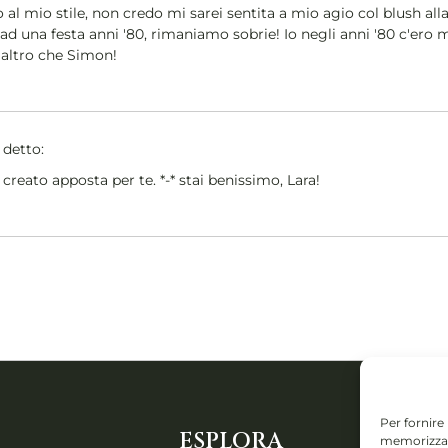
 al mio stile, non credo mi sarei sentita a mio agio col blush all
d una festa anni '80, rimaniamo sobrie! Io negli anni '80 c'ero
 altro che Simon!
 detto:
 creato apposta per te. *-* stai benissimo, Lara!
Per fornire
ESPLORA
CONTA
memorizzare