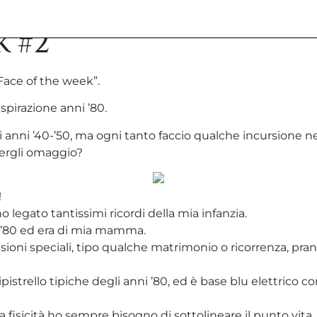
k #2
ace of the week”.
spirazione anni ’80.
ni ’40-’50, ma ogni tanto faccio qualche incursione nell
dergli omaggio?
!
o legato tantissimi ricordi della mia infanzia.
ni ’80 ed era di mia mamma.
ni speciali, tipo qualche matrimonio o ricorrenza, pranzi 
ipistrello tipiche degli anni ’80, ed è base blu elettrico 
 fisicità ho sempre bisogno di sottolineare il punto vita.