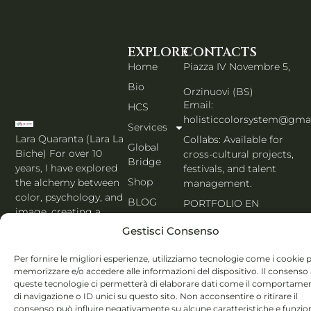
EXPLORE
CONTACTS
Home
Piazza IV Novembre 5,
Bio
Orzinuovi (BS)
Email:
HCS
holisticcolorsystem@gma
Services
Lara Quaranta (Lara La
Collabs: Available for
Global
Biche) For over 10
cross-cultural projects,
Bridge
years, I have explored
festivals, and talent
Shop
the alchemy between
management.
color, psychology, and
BLOG
PORTFOLIO EN
image, creating a
Contacts
bridge between
Gestisci Consenso
Seoul’s aesthetic and
English
the heart of Italy. MBTI,
Per fornire le migliori esperienze, utilizziamo tecnologie come i cookie 
Enneagram & Holistic
memorizzare e/o accedere alle informazioni del dispositivo. Il consenso
queste tecnologie ci permetterà di elaborare dati come il comportame
Color System® expert.
di navigazione o ID unici su questo sito. Non acconsentire o ritirare il
consenso può influire negativamente su alcune caratteristiche e funzion