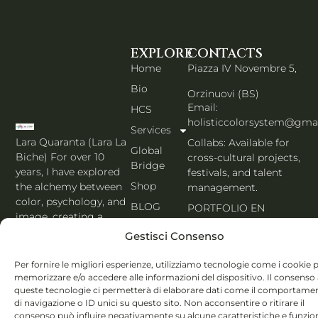
EXPLORE
CONTACTS
Home
Piazza IV Novembre 5,
Bio
Orzinuovi (BS)
Email:
HCS
holisticcolorsystem@gma
Services
Lara Quaranta (Lara La
Collabs: Available for
Global
Biche) For over 10
cross-cultural projects,
Bridge
years, I have explored
festivals, and talent
Shop
the alchemy between
management.
color, psychology, and
BLOG
PORTFOLIO EN
image, creating a
Contacts
bridge between
Gestisci Consenso
Seoul’s aesthetic and
English
the heart of Italy. MBTI,
Per fornire le migliori esperienze, utilizziamo tecnologie come i cookie 
Enneagram & Holistic
memorizzare e/o accedere alle informazioni del dispositivo. Il consenso
queste tecnologie ci permetterà di elaborare dati come il comportame
Color System® expert.
di navigazione o ID unici su questo sito. Non acconsentire o ritirare il
consenso può influire negativamente su alcune caratteristiche e funzion