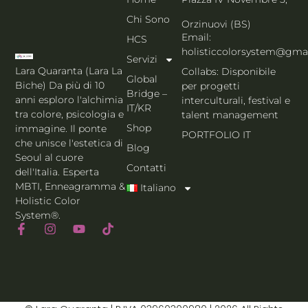
Chi Sono
Orzinuovi (BS)
Email:
HCS
holisticcolorsystem@gma
Servizi
Lara Quaranta (Lara La
Collabs: Disponibile
Global
Biche) Da più di 10
per progetti
Bridge –
anni esploro l'alchimia
interculturali, festival e
IT/KR
tra colore, psicologia e
talent management
Shop
immagine. Il ponte
PORTFOLIO IT
che unisce l'estetica di
Blog
Seoul al cuore
Contatti
dell'Italia. Esperta
MBTI, Enneagramma &
Italiano
Holistic Color
System®.