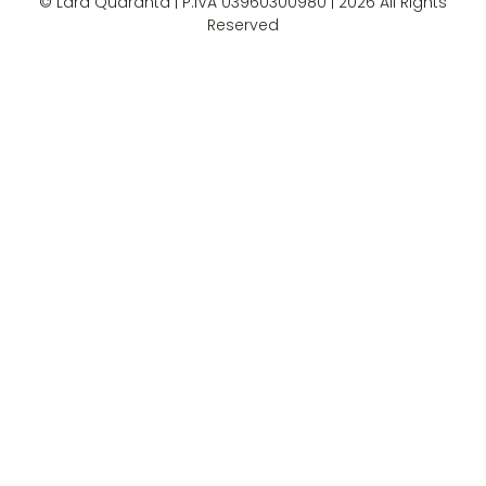
© Lara Quaranta | P.IVA 03960300980 | 2026 All Rights
Reserved