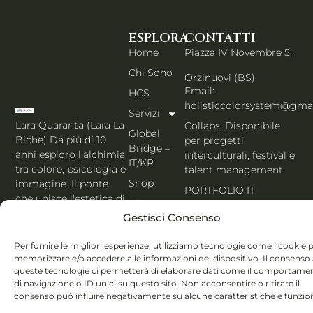
ESPLORA
CONTATTI
Home
Piazza IV Novembre 5,
Chi Sono
Orzinuovi (BS)
Email:
HCS
holisticcolorsystem@gma
Servizi
Lara Quaranta (Lara La
Collabs: Disponibile
Global
Biche) Da più di 10
per progetti
Bridge –
anni esploro l'alchimia
interculturali, festival e
IT/KR
tra colore, psicologia e
talent management
Shop
immagine. Il ponte
PORTFOLIO IT
che unisce l'estetica di
Blog
Seoul al cuore
Gestisci Consenso
Contatti
dell'Italia. Esperta
MBTI, Enneagramma &
Italiano
Per fornire le migliori esperienze, utilizziamo tecnologie come i cookie 
Holistic Color
memorizzare e/o accedere alle informazioni del dispositivo. Il consenso
queste tecnologie ci permetterà di elaborare dati come il comportame
System®.
di navigazione o ID unici su questo sito. Non acconsentire o ritirare il
consenso può influire negativamente su alcune caratteristiche e funzion