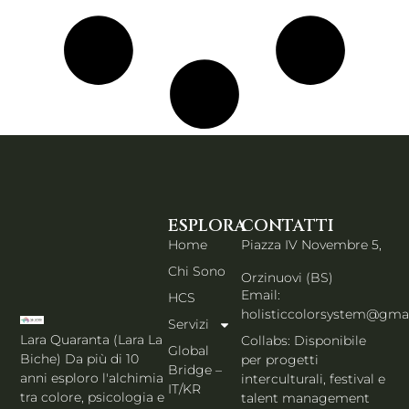
ESPLORA
CONTATTI
Home
Piazza IV Novembre 5,
Chi Sono
Orzinuovi (BS)
Email:
HCS
holisticcolorsystem@gma
Servizi
Lara Quaranta (Lara La
Collabs: Disponibile
Global
Biche) Da più di 10
per progetti
Bridge –
anni esploro l'alchimia
interculturali, festival e
IT/KR
tra colore, psicologia e
talent management