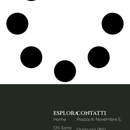
ESPLORA
CONTATTI
Home
Piazza IV Novembre 5,
Chi Sono
Orzinuovi (BS)