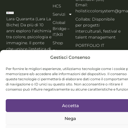
Email:
HCS
holisticcolorsystem@gma
Servizi
Lara Quaranta (Lara La
Collabs: Disponibile
Global
Biche) Da più di 10
per progetti
Bridge –
anni esploro l'alchimia
interculturali, festival e
IT/KR
tra colore, psicologia e
talent management
Shop
immagine. Il ponte
PORTFOLIO IT
che unisce l'estetica di
Blog
Seoul al cuore
Gestisci Consenso
Contatti
dell'Italia. Esperta
MBTI, Enneagramma &
Italiano
Per fornire le migliori esperienze, utilizziamo tecnologie come i cookie 
Holistic Color
memorizzare e/o accedere alle informazioni del dispositivo. Il consenso
System®.
queste tecnologie ci permetterà di elaborare dati come il comportame
di navigazione o ID unici su questo sito. Non acconsentire o ritirare il
consenso può influire negativamente su alcune caratteristiche e funzion
Accetta
© Lara Quaranta | P.IVA 03960300980 | 2026 All Rights
Nega
Reserved